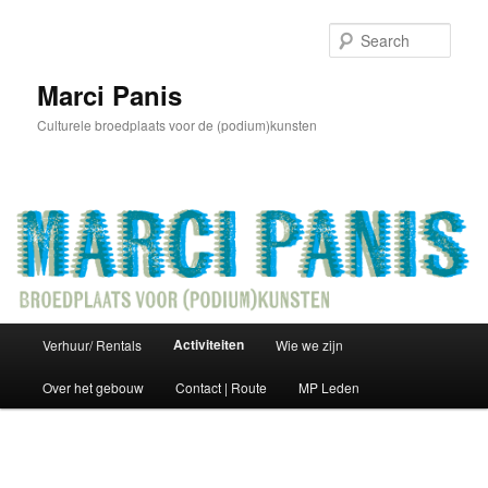
Skip
to
Sear
primary
content
Marci Panis
Culturele broedplaats voor de (podium)kunsten
Main
Activiteiten
Verhuur/ Rentals
Wie we zijn
menu
Over het gebouw
Contact | Route
MP Leden