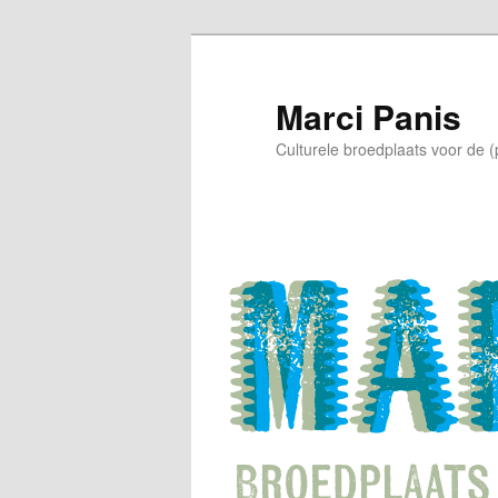
Skip
to
primary
Marci Panis
content
Culturele broedplaats voor de 