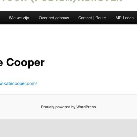
Wie we zijn
Over het gebouw
Contact | Route
MP Leden
e Cooper
ww.katecooper.com/
Proudly powered by WordPress