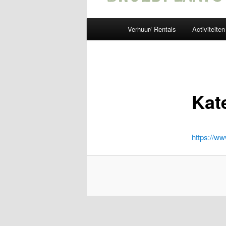
Main
Verhuur/ Rentals
Activiteiten
menu
Kat
https://w