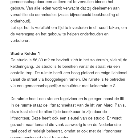
gemeenschap door een actieve rol te vervullen binnen het
gebouw. Van alle leden wordt verwacht dat zij deelnemen aan
verschillende commissies (zoals bijvoorbeeld boekhouding of
onderhoud).
Let op: het is verplicht om tijd te investeren in dit soort taken, om
de vereniging en het gebouw te helpen onderhouden en
verbeteren.
Studio Kelder 1
De studio is 56,33 m2 en bevindt zich in het souterrain, vlakbij de
kelderingang. De studio is te bereiken vanaf de straat via een
onsteile trap. De ruimte heeft een hoog plafond en enige lichtinval
vanaf de straat via hooggelegen ramen. De ruimte is te betreden
via een gemeenschappelijke schuifdeur met kelderruimte 2.
De ruimte heeft een stenen tegelvloer en is gelegen naast de lift.
In de ruimte staat de liftmachinekast van de lift van Marci Panis,
deze kast dient te allen tijde bereikbaar te zijn door de
liftmonteur. Deze heeft ook een sleutel van de studio. Er wordt
gezocht naar iemand die vaak aanwezig is en de Nederlandse
taal goed of redelijk beheerst, omdat er ook met de liftmonteur
gecommuniceerd dient te worden.