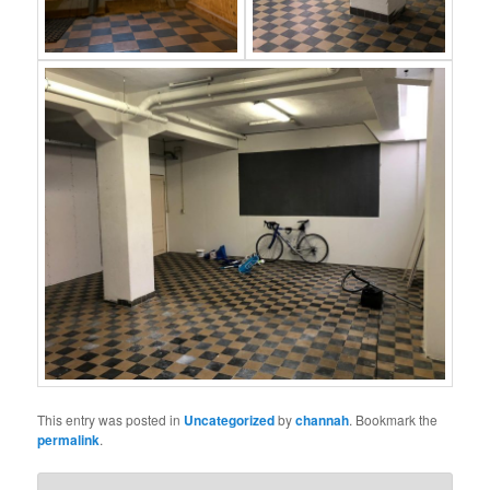
This entry was posted in
Uncategorized
by
channah
. Bookmark the
permalink
.