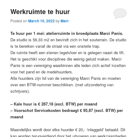
Werkruimte te huur
Posted on
March 10, 2022
by
Mart
Te huur per 1 mei: atelierruimte in broedplaats Marci Panis.
De studio is 56,33 m2 en bevindt zich in het souterrain. De studio
is te bereiken vanaf de straat via een onsteile trap.
De ruimte heeft een stenen tegelvloer en is gelegen naast de lift.
Het is geschikt voor disciplines die weinig geluid maken. Marci
Panis is een vereniging waarbinnen alle leden zich actief inzetten
voor het pand en de medehuurders.
Alle huurders zijn lid van de vereniging Marci Panis en moeten
over een BTW-nummer beschikken. (met uitzondering van
schrijvers).
– Kale huur is € 287,18 (excl. BTW) per maand
– Voorschot Servicekosten bedraagt € 95,87 (excl. BTW) per
maand
Maandelijks wordt door elke huurder € 20,- ‘inleggeld’ betaald. Dit
kan worden terugverdiend door het uitvoeren van werkzaamheden